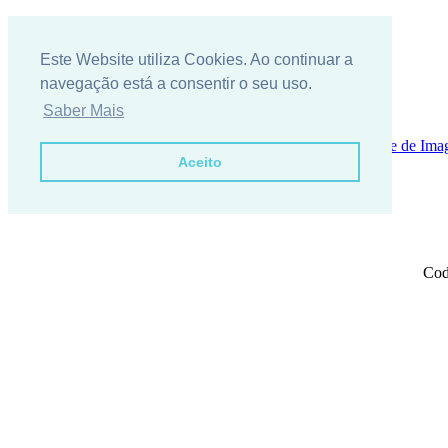
Este Website utiliza Cookies. Ao continuar a
navegação está a consentir o seu uso.
Saber Mais
Cine suntem noi?
{m_locecon}
Cerere de informaţii
Galerie de Ima
Aceito
Janelas de correr
Cod