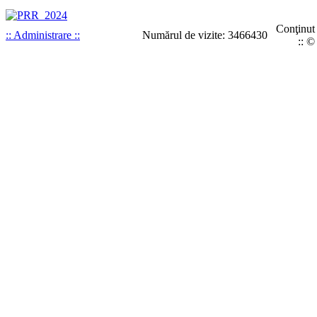
Conţinut
:: Administrare ::
Numărul de vizite: 3466430
:: ©