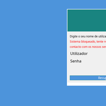
Digite o seu nome de utiliz
Sistema bloqueado, tente r
contacto com os nossos ser
Utilizador
Senha