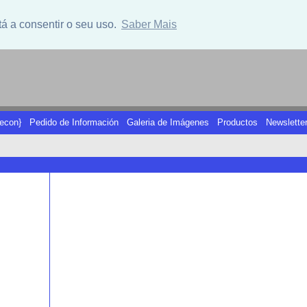
tá a consentir o seu uso.
Saber Mais
econ}
Pedido de Información
Galeria de Imágenes
Productos
Newslette