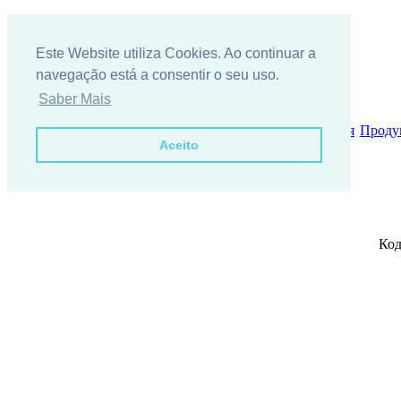
Este Website utiliza Cookies. Ao continuar a
navegação está a consentir o seu uso.
Saber Mais
Кто мы?
{m_locecon}
запрос информации
Фотогалерея
Проду
Aceito
Gradeamentos
Код