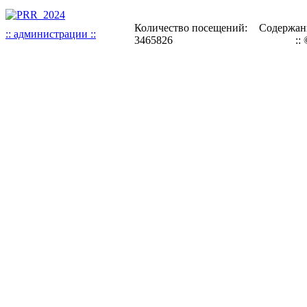
Количество посещений:
Содержани
:: администрации ::
3465826
::