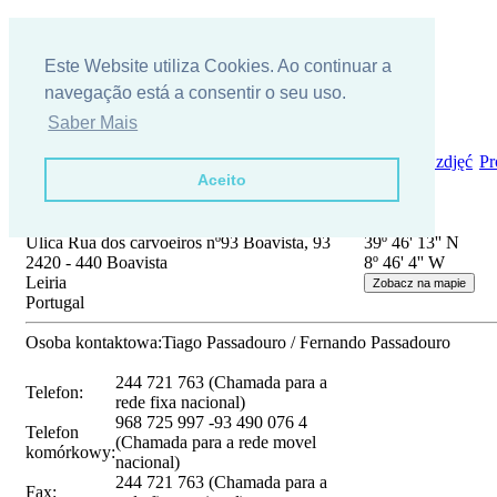
Este Website utiliza Cookies. Ao continuar a
navegação está a consentir o seu uso.
Saber Mais
Kim jesteśmy?
{m_locecon}
Skontaktuj się z nami
Galeria zdjęć
Pr
Aceito
Adres:
GPS:
Ulica Rua dos carvoeiros nº93 Boavista, 93
39º 46' 13'' N
2420 - 440 Boavista
8º 46' 4'' W
Leiria
Portugal
Osoba kontaktowa:
Tiago Passadouro / Fernando Passadouro
244 721 763 (Chamada para a
Telefon:
rede fixa nacional)
968 725 997 -93 490 076 4
Telefon
(Chamada para a rede movel
komórkowy:
nacional)
244 721 763 (Chamada para a
Fax: