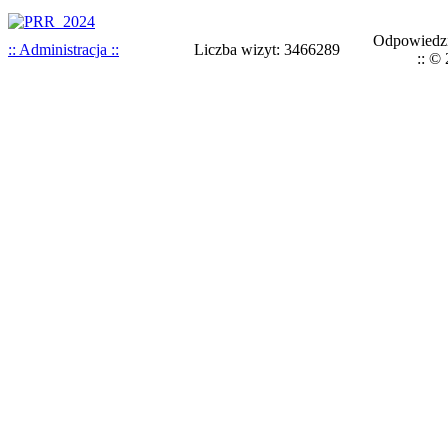
Odpowiedzi
:: Administracja ::
Liczba wizyt: 3466289
:: ©